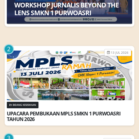
W
O
R
K
S
H
O
P
J
U
R
N
A
L
I
S
B
E
Y
O
N
D
T
H
E
L
E
N
S
S
M
K
N
1
P
U
R
W
O
A
S
R
I
S
M
K
N
1
P
u
r
w
o
a
s
r
i
G
e
l
a
r
W
o
r
k
s
h
o
p
J
u
r
n
a
l
i
s
�
�
�
B
e
y
o
n
d
T
h
e
L
e
n
s
�
�
�
,
T
i
n
g
k
a
t
k
a
n
K
o
m
p
e
t
e
n
s
i
D
o
k
u
m
e
n
t
a
s
i
K
r
e
a
t
i
f
,
J
u
r
n
a
l
i
s
t
i
k
,
d
a
n
M
e
d
i
a
S
o
s
i
a
l
P
u
r
w
o
a
s
r
i
,
2
8
J
u
l
i
2
0
2
6
&
n
b
s
p
;
�
�
�
S
M
K
N
1
P
u
r
w
o
a
s
r
i
2
13 JUL 2026
BIDANG KESISWAAN
U
P
A
C
A
R
A
P
E
M
B
U
K
A
A
N
M
P
L
S
S
M
K
N
1
P
U
R
W
O
A
S
R
I
T
A
H
U
N
2
0
2
6
3