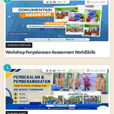
24 JUN 2026
BIDANG KURIKULUM
W
o
r
k
s
h
o
p
P
e
n
y
e
l
a
r
a
s
a
n
A
s
s
e
s
s
m
e
n
t
W
o
r
l
d
S
k
i
l
l
s
4
23 JUN 2026
BIDANG HUMAS