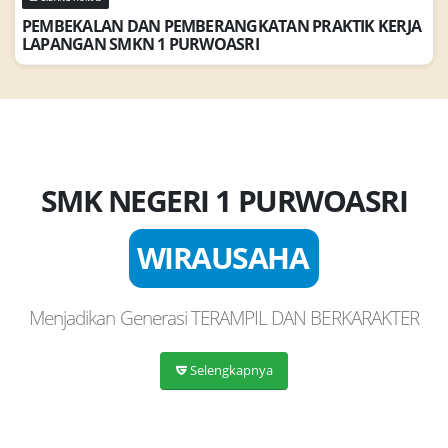
P
E
M
B
E
K
A
L
A
N
D
A
N
P
E
M
B
E
R
A
N
G
K
A
T
A
N
P
R
A
K
T
I
K
K
E
R
J
A
L
A
P
A
N
G
A
N
S
M
K
N
1
P
U
R
W
O
A
S
R
I
SMK NEGERI 1 PURWOASRI
BERTAQWA
BERIMAN
WIRAUSAHA
Menjadikan Generasi TERAMPIL DAN BERKARAKTER
Selengkapnya