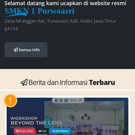
Selamat datang kami ucapkan di website resmi
SMKN 1 Purwoasri
Desa Mranggen Kec. Purwoasri, Kab. Kediri, Jawa Timur
64154
Semua Info
Berita dan Informasi
Terbaru
1
30 JUL 2026
104
INFORMASI