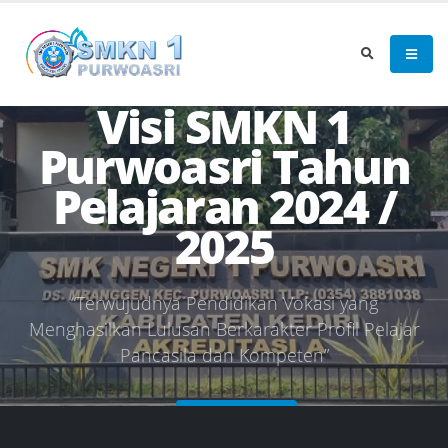
Visi SMKN 1
Purwoasri Tahun
Pelajaran 2024 /
2025
“
T
e
r
w
u
j
u
d
n
y
a
P
e
n
d
i
d
i
k
a
n
V
o
k
a
s
i
y
a
n
g
M
e
n
g
h
a
s
i
l
k
a
n
L
u
l
u
s
a
n
B
e
r
k
a
r
a
k
t
e
r
P
r
o
f
l
P
e
l
a
j
a
r
P
a
n
c
a
s
i
l
a
d
a
n
K
o
m
p
e
t
e
n
”
DETAIL