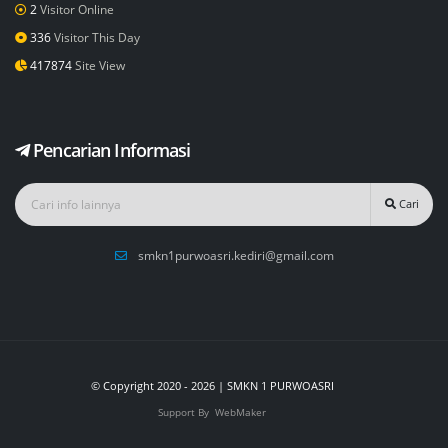
2
Visitor Online
336
Visitor This Day
417874
Site View
Pencarian Informasi
Cari
smkn1purwoasri.kediri@gmail.com
© Copyright 2020 - 2026 | SMKN 1 PURWOASRI
Support By
WebMaker