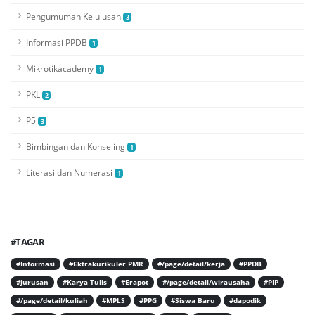
Pengumuman Kelulusan
3
Informasi PPDB
1
Mikrotikacademy
1
PKL
2
P5
3
Bimbingan dan Konseling
1
Literasi dan Numerasi
1
#TAGAR
#Informasi
#Ektrakurikuler PMR
#/page/detail/kerja
#PPDB
#jurusan
#Karya Tulis
#Erapot
#/page/detail/wirausaha
#PIP
#/page/detail/kuliah
#MPLS
#PPG
#Siswa Baru
#dapodik