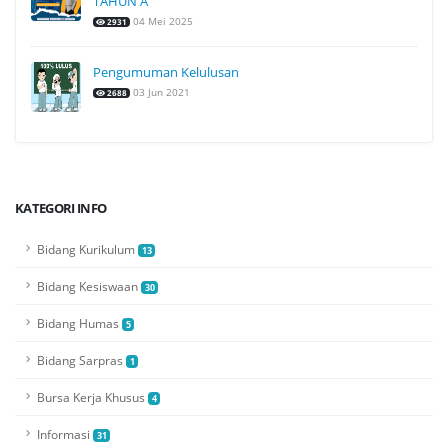
TAHUN A
04 Mei 2025
2931
Pengumuman Kelulusan
03 Jun 2021
2688
KATEGORI INFO
Bidang Kurikulum
13
Bidang Kesiswaan
30
Bidang Humas
5
Bidang Sarpras
1
Bursa Kerja Khusus
4
Informasi
31