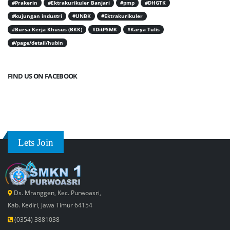
#Prakerin
#Ektrakurikuler Banjari
#pmp
#DHGTK
#kujungan industri
#UNBK
#Ektrakurikuler
#Bursa Kerja Khusus (BKK)
#DitPSMK
#Karya Tulis
#/page/detail/hubin
FIND US ON FACEBOOK
Lets Join
Ds. Mranggen, Kec. Purwoasri,
Kab. Kediri, Jawa Timur 64154
(0354) 3881038